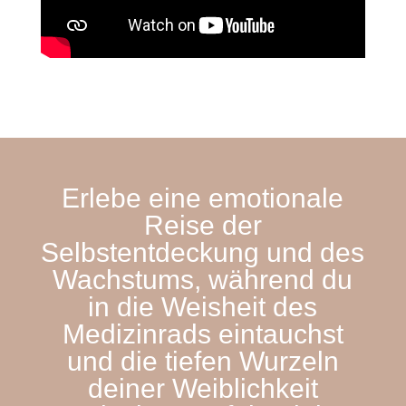
Erlebe eine emotionale
Reise der
Selbstentdeckung und des
Wachstums, während du
in die Weisheit des
Medizinrads eintauchst
und die tiefen Wurzeln
deiner Weiblichkeit