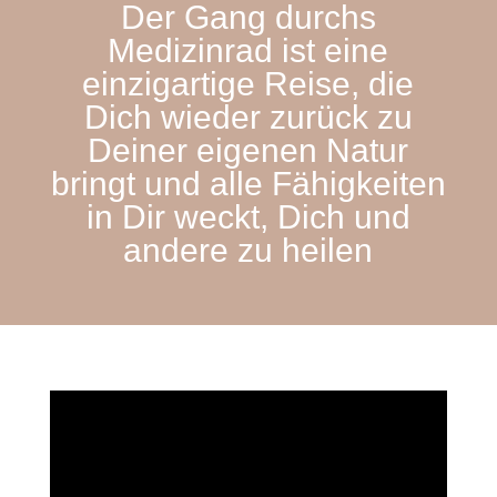
Der Gang durchs
Medizinrad ist eine
einzigartige Reise, die
Dich wieder zurück zu
Deiner eigenen Natur
bringt und alle Fähigkeiten
in Dir weckt, Dich und
andere zu heilen